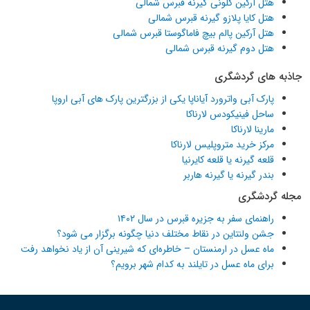
هتل آرکین کلونی گیرنه قبرس شمالی
هتل کایا پلازو گیرنه قبرس شمالی
هتل آرکین پالم بیچ فاماگوستا قبرس شمالی
هتل دوم گیرنه قبرس شمالی
جاذبه های گردشگری
پارک آبی واترورد آیاناپا یکی از بزرگترین پارک های آبی اروپا
ساحل فینیکودس لارناکا
مارینا لارناکا
مرکز خرید متروپلیس لارناکا
قلعه گیرنه یا قلعه کایرنیا
بندر گیرنه یا گیرنه هاربر
مجله گردشگری
راهنمای سفر به جزیره قبرس در سال ۱۴۰۲
جشن ولنتاین در نقاط مختلف دنیا چگونه برگزار می شود؟
ماه عسل در ارمنستان – خاطره‌ای که شیرینی آن از یاد نخواهد رفت
برای ماه عسل در تایلند به کدام شهر برویم؟