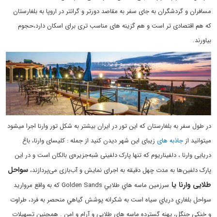
مسافران و گردشگران به جای سفر به مقاصد دورتر و گرانتر در اروپا به بلغارستان
که هم اقتصادی تر است و هم گزینه های مناسب تری برای اسکان دارد،حجوم
بیاورند.
در طول سفر به بلغارستان که این تور در ایران بیشتر به شکل تور وارنا اجرا میشود
میتوانید از
جاذبه های
زیبای این شهر دیدن کنید از جمله : کلیسای وارنا، باغ
دریایی وارنا ، دلفیناریوم که تنها پارک دلفینی شبه‌جزیره‌ی بالکان است و در این
سواحل
پارک دلفین‌ها به مدت چهل دقیقه به اجرای نمایش و آب‌بازی می‌پردازند،
طلایی وارنا یا
سرزمين ماسه هاي طلايي Golden Sands كه به واقع مرواريد
سواحل بلغاري درياي سياه است به شكرانه پوشش گياهي منحصر به فرد، طراوت
و خنكي جنگل، پهنه گسترده ماسه هاي طلايي و آرام و امن . همچنین تسهيلات