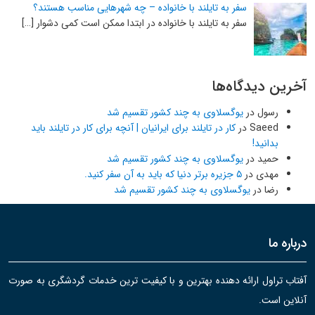
سفر به تایلند با خانواده – چه شهرهایی مناسب هستند؟
سفر به تایلند با خانواده در ابتدا ممکن است کمی دشوار […]
آخرین دیدگاه‌ها
رسول
در
یوگسلاوی به چند کشور تقسیم شد
Saeed
در
کار در تایلند برای ایرانیان | آنچه برای کار در تایلند باید
بدانید!
حمید
در
یوگسلاوی به چند کشور تقسیم شد
مهدی
در
۵ جزیره برتر دنیا که باید به آن سفر کنید.
رضا
در
یوگسلاوی به چند کشور تقسیم شد
درباره ما
آفتاب تراول ارائه دهنده بهترین و با کیفیت ترین خدمات گردشگری به صورت
آنلاین است.