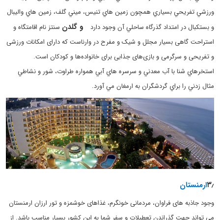
ورزشي تفريحي بسياري همچون زمين هاي تنيس، ميني گلف، زمين هاي واليبال
و گلدن
و بستكبال در امتداد گذرگاه ساحلي آن وجود دارد
سنتز نام اقامتگاه و
استراحت گاهی بسیار مجلل و شیک و مفرح در وارناست که دارای امکانات ورزشی
و تفریحی و سرگرمی و بازی‌های جذابی برای خانواده‌ها و کودکان است.
استخرهاي شنا با آب معدني و سرسره هاي آبي همواره طراوت، شور و نشاطي
مثال زدني را براي گردشگران به ارمغان مي آورد.
۳٫
ارمنستان
وجود جاذبه های فراوان، مردمانی خونگرم، غذاهای خوشمزه و تور ارزان ارمنستان
می تواند جهت گذراندن تعطیلات و سفر شما به این کشور بسیار مناسب باشد. از