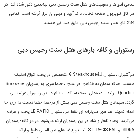
تمامی اتاق‌ها و سوییت‌های
هتل سنت رجیس دبی
به
زیبایی دکور شده اند. در
هر اتاق تلویزیون صفحه تخت، داک آیپد و مینی بار قرار گرفته است. تمامی
234 اتاق‌
هتل سنت رجیس دبی
عایق صدا نیز هستند.
رستوران و کافه-بارهای
هتل سنت رجیس دبی
سرآشپزان رستوران
J
&
G Steakhouse
متخصص در پخت انواع استیک
هستند. علاقه مندان به غذاهای فرانسوی، حتما سری به رستوران
Brasserie
Quartier
بزنند. وعده‌های صبحانه، ناهار و شام در این رستوران عرضه می
گردد. میهمانان
هتل سنت رجیس دبی
پیش از مراجعه حتما نسبت به رزرو جا
اقدام نمایند. غذاهای مدیترانه ای فقط در رستوران
LE PATIO
پخت و عرضه
می‌گردد. وعده ناهار و شام در این رستوران ارائه می‌شود. در دو کافه-رستوران
SIDRA
و
ST. REGIS BAR
نیز انواع غذاهای بین المللی طبخ و ارائه