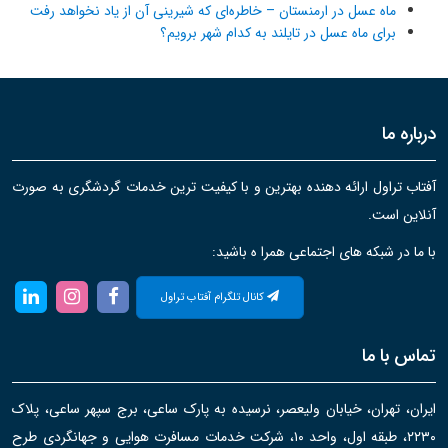
ماه عسل در ارمنستان – خاطره‌ای که شیرینی آن از یاد نخواهد رفت
برای ماه عسل در تایلند به کدام شهر برویم؟
درباره ما
آفتاب تراول ارائه دهنده بهترین و با کیفیت ترین خدمات گردشگری به صورت
آنلاین است.
با ما در شبکه های اجتماعی همرا ه باشید:
کانال تلگرام آفتاب تراول
تماس با ما
ایران، تهران، خیابان ولیعصر، نرسیده به پارک ساعی، برج سپهر ساعی، پلاک
۲۲۳۰، طبقه اول، واحد ۱۰، شرکت خدمات مسافرت هوایی و جهانگردی طرح