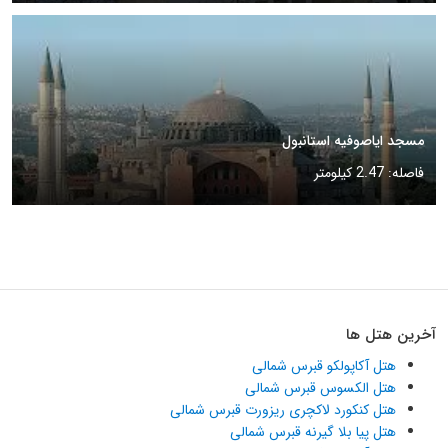
مسجد ایاصوفیه استانبول
فاصله: 2.47 کیلومتر
آخرین هتل ها
هتل آکاپولکو قبرس شمالی
هتل الکسوس قبرس شمالی
هتل کنکورد لاکچری ریزورت قبرس شمالی
هتل پیا بلا گیرنه قبرس شمالی