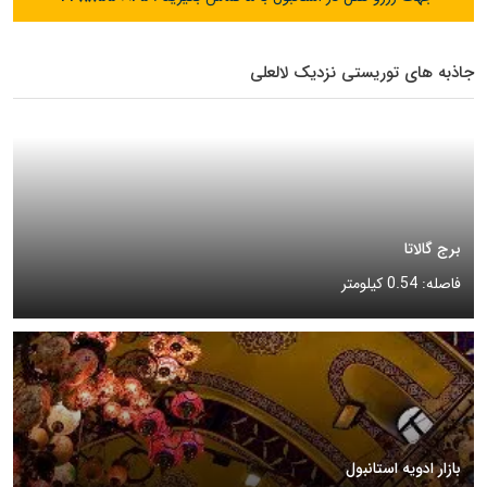
جاذبه های توریستی نزدیک لالعلی
برج گالاتا
فاصله: 0.54 کیلومتر
بازار ادویه استانبول