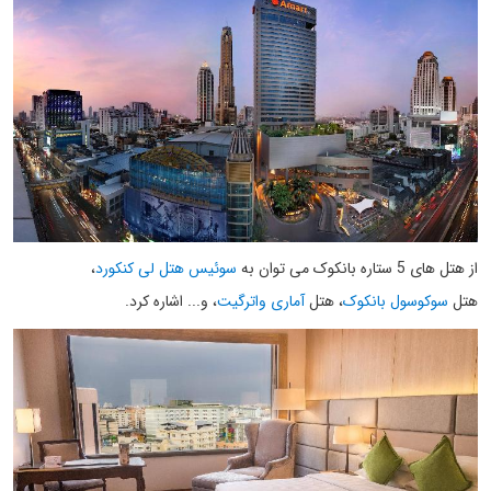
از هتل های 5 ستاره بانکوک می توان به
سوئیس هتل لی کنکورد
،
هتل
سوکوسول بانکوک
، هتل
آماری واترگیت
، و... اشاره کرد.