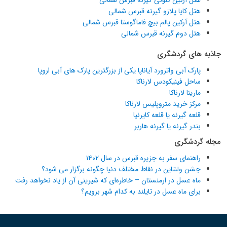
هتل آرکین کلونی گیرنه قبرس شمالی
هتل کایا پلازو گیرنه قبرس شمالی
هتل آرکین پالم بیچ فاماگوستا قبرس شمالی
هتل دوم گیرنه قبرس شمالی
جاذبه های گردشگری
پارک آبی واترورد آیاناپا یکی از بزرگترین پارک های آبی اروپا
ساحل فینیکودس لارناکا
مارینا لارناکا
مرکز خرید متروپلیس لارناکا
قلعه گیرنه یا قلعه کایرنیا
بندر گیرنه یا گیرنه هاربر
مجله گردشگری
راهنمای سفر به جزیره قبرس در سال ۱۴۰۲
جشن ولنتاین در نقاط مختلف دنیا چگونه برگزار می شود؟
ماه عسل در ارمنستان – خاطره‌ای که شیرینی آن از یاد نخواهد رفت
برای ماه عسل در تایلند به کدام شهر برویم؟