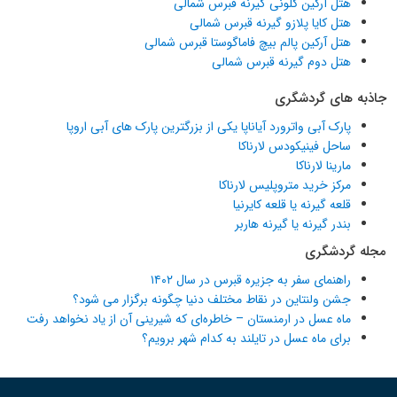
هتل آرکین کلونی گیرنه قبرس شمالی
هتل کایا پلازو گیرنه قبرس شمالی
هتل آرکین پالم بیچ فاماگوستا قبرس شمالی
هتل دوم گیرنه قبرس شمالی
جاذبه های گردشگری
پارک آبی واترورد آیاناپا یکی از بزرگترین پارک های آبی اروپا
ساحل فینیکودس لارناکا
مارینا لارناکا
مرکز خرید متروپلیس لارناکا
قلعه گیرنه یا قلعه کایرنیا
بندر گیرنه یا گیرنه هاربر
مجله گردشگری
راهنمای سفر به جزیره قبرس در سال ۱۴۰۲
جشن ولنتاین در نقاط مختلف دنیا چگونه برگزار می شود؟
ماه عسل در ارمنستان – خاطره‌ای که شیرینی آن از یاد نخواهد رفت
برای ماه عسل در تایلند به کدام شهر برویم؟