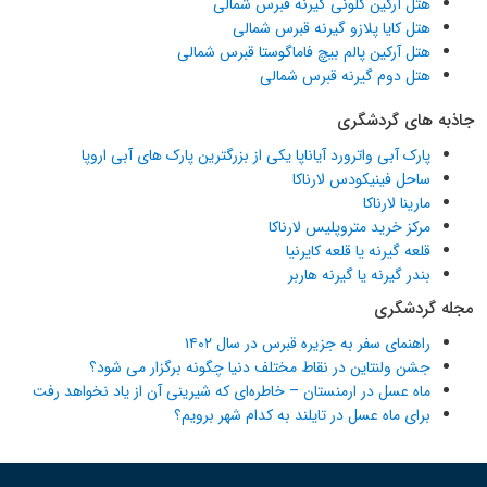
هتل آرکین کلونی گیرنه قبرس شمالی
هتل کایا پلازو گیرنه قبرس شمالی
هتل آرکین پالم بیچ فاماگوستا قبرس شمالی
هتل دوم گیرنه قبرس شمالی
جاذبه های گردشگری
پارک آبی واترورد آیاناپا یکی از بزرگترین پارک های آبی اروپا
ساحل فینیکودس لارناکا
مارینا لارناکا
مرکز خرید متروپلیس لارناکا
قلعه گیرنه یا قلعه کایرنیا
بندر گیرنه یا گیرنه هاربر
مجله گردشگری
راهنمای سفر به جزیره قبرس در سال ۱۴۰۲
جشن ولنتاین در نقاط مختلف دنیا چگونه برگزار می شود؟
ماه عسل در ارمنستان – خاطره‌ای که شیرینی آن از یاد نخواهد رفت
برای ماه عسل در تایلند به کدام شهر برویم؟