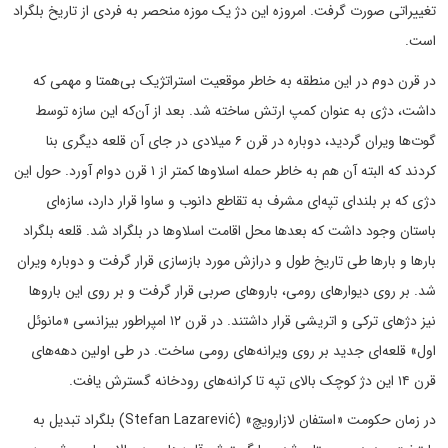
تغییراتی صورت گرفت. امروزه این دژ یک موزه منحصر به فردی از تاریخ بلگراد
است.
در قرن دوم در این منطقه به خاطر موقعیت استراتژیک بی‌همتا و مهمی که
داشت، دژی به عنوان کمپ ارتش ساخته شد. بعد از آن‌که این سازه توسط
گوت‌ها ویران گردید، دوباره در قرن ۶ میلادی در جای آن قلعه دیگری بنا
کردند که البته آن هم به خاطر حمله اسلاوها کمتر از ۱ قرن دوام آورد. حول این
دژی که بر بلندای تپه‌ای مشرف به تقاطع دانوب و ساوا قرار دارد، سازه‌ای
باستان وجود داشت که بعدها محل اقامت اسلاوها در بلگراد شد. قلعه بلگراد
بارها و بارها طی تاریخ طول و درازش مورد بازسازی قرار گرفت و دوباره ویران
شد. بر روی دیوارهای رومی، باروهای صربی قرار گرفت و بر روی این باروها
نیز دژهای ترکی و اتریشی قرار داشتند. در قرن ۱۲ امپراطور بیزانسی «مانوئل
اول» قلعه‌ای جدید بر روی ویرانه‌های رومی ساخت. در طی اولین دهه‌های
قرن ۱۴ این دژ کوچک بالای تپه تا کرانه‌های رودخانه گسترش یافت.
در زمان حکومت «استفان لازارویچ» (Stefan Lazarević) بلگراد تبدیل به