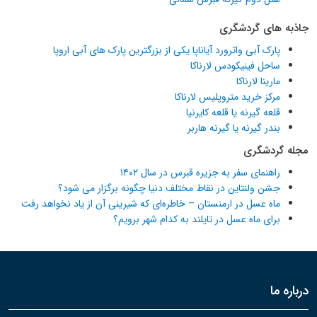
جاذبه های گردشگری
پارک آبی واترورد آیاناپا یکی از بزرگترین پارک های آبی اروپا
ساحل فینیکودس لارناکا
مارینا لارناکا
مرکز خرید متروپلیس لارناکا
قلعه گیرنه یا قلعه کایرنیا
بندر گیرنه یا گیرنه هاربر
مجله گردشگری
راهنمای سفر به جزیره قبرس در سال ۱۴۰۲
جشن ولنتاین در نقاط مختلف دنیا چگونه برگزار می شود؟
ماه عسل در ارمنستان – خاطره‌ای که شیرینی آن از یاد نخواهد رفت
برای ماه عسل در تایلند به کدام شهر برویم؟
درباره ما