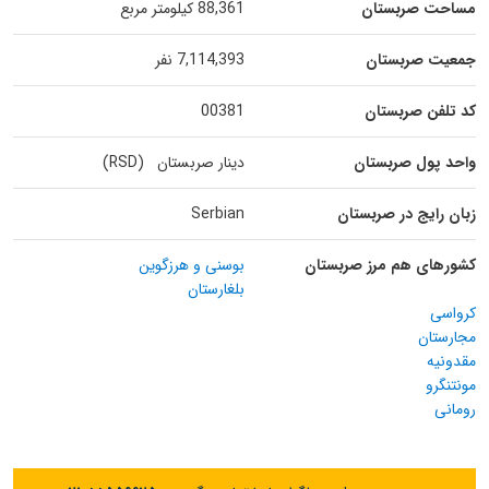
مساحت صربستان
88,361 کیلومتر مربع
جمعیت صربستان
7,114,393 نفر
کد تلفن صربستان
00381
واحد پول صربستان
دینار صربستان (RSD)
زبان رایج در صربستان
Serbian
کشورهای هم مرز صربستان
بوسنی و هرزگوین
بلغارستان
کرواسی
مجارستان
مقدونیه
مونتنگرو
رومانی