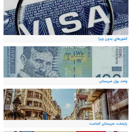
کشورهای بدون ویزا
واحد پول صربستان
پایتخت صربستان کجاست