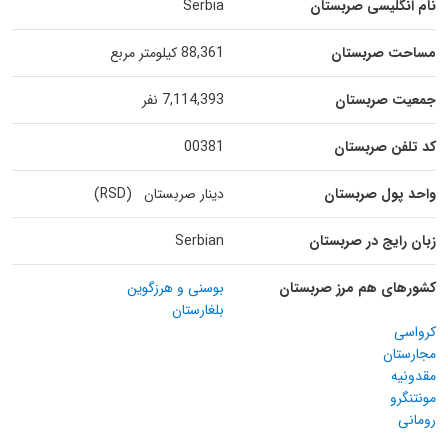
نام انگلیسی صربستان
Serbia
مساحت صربستان
88,361 کیلومتر مربع
جمعیت صربستان
7,114,393 نفر
کد تلفن صربستان
00381
واحد پول صربستان
دینار صربستان (RSD)
زبان رایج در صربستان
Serbian
کشورهای هم مرز صربستان
بوسنی و هرزگوین
بلغارستان
کرواسی
مجارستان
مقدونیه
مونتنگرو
رومانی