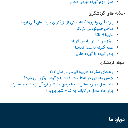
هتل دوم گیرنه قبرس شمالی
جاذبه های گردشگری
پارک آبی واترورد آیاناپا یکی از بزرگترین پارک های آبی اروپا
ساحل فینیکودس لارناکا
مارینا لارناکا
مرکز خرید متروپلیس لارناکا
قلعه گیرنه یا قلعه کایرنیا
بندر گیرنه یا گیرنه هاربر
مجله گردشگری
راهنمای سفر به جزیره قبرس در سال ۱۴۰۲
جشن ولنتاین در نقاط مختلف دنیا چگونه برگزار می شود؟
ماه عسل در ارمنستان – خاطره‌ای که شیرینی آن از یاد نخواهد رفت
برای ماه عسل در تایلند به کدام شهر برویم؟
درباره ما