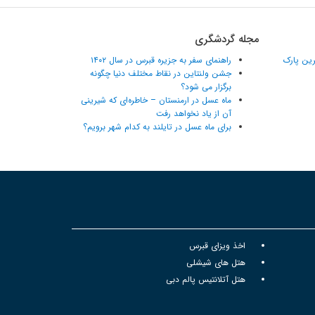
مجله گردشگری
ترین پارک
راهنمای سفر به جزیره قبرس در سال ۱۴۰۲
جشن ولنتاین در نقاط مختلف دنیا چگونه
برگزار می شود؟
ماه عسل در ارمنستان – خاطره‌ای که شیرینی
آن از یاد نخواهد رفت
برای ماه عسل در تایلند به کدام شهر برویم؟
اخذ ویزای قبرس
هتل های شیشلی
هتل آتلانتیس پالم دبی