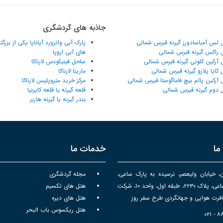
جاذبه های گردشگری
 لس آمباسادورز گیرنه قبرس شمالی
پارک آبی واترورد آیاناپا یکی از بزرگ
 راکس گیرنه قبرس شمالی
های آبی اروپا
 آرکین کلونی گیرنه قبرس شمالی
ساحل فینیکودس لارناکا
 کایا پلازو گیرنه قبرس شمالی
مارینا لارناکا
 آرکین پالم بیچ فاماگوستا قبرس شمالی
مرکز خرید متروپلیس لارناکا
 دوم گیرنه قبرس شمالی
قلعه گیرنه یا قلعه کایرنیا
بندر گیرنه یا گیرنه هاربر
ما
خدمات ما
ن، خیابان ولیعصر، نرسیده به پارک ساعی،
مجله گردشگری
برج سپهر ساعی، پلاک ۲۲۳۰، طبقه اول، واحد ۱۰، شرکت
هتل های تکسیم
رت هوایی و جهانگردی طرح سفر روز
هتل های دیره
هتل ریکسوس باب البحر
۰۲۱ - 