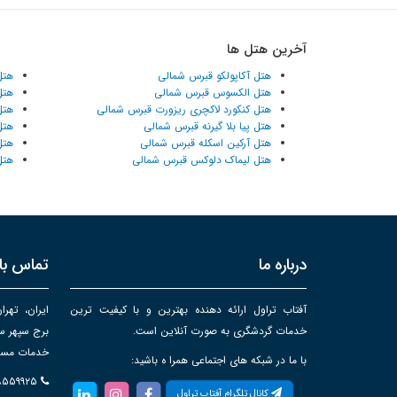
آخرین هتل ها
هتل آکاپولکو قبرس شمالی
هتل
هتل الکسوس قبرس شمالی
هتل
هتل کنکورد لاکچری ریزورت قبرس شمالی
هتل
هتل پیا بلا گیرنه قبرس شمالی
هتل
هتل آرکین اسکله قبرس شمالی
هتل
هتل لیماک دلوکس قبرس شمالی
هتل
درباره ما
تماس با 
آفتاب تراول ارائه دهنده بهترین و با کیفیت ترین
ایران، تهرا
خدمات گردشگری به صورت آنلاین است.
خدمات مساف
با ما در شبکه های اجتماعی همرا ه باشید:
۸۸۵۵۹۹۲۵
کانال تلگرام آفتاب تراول