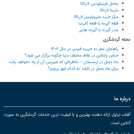
ساحل فینیکودس لارناکا
مارینا لارناکا
مرکز خرید متروپلیس لارناکا
قلعه گیرنه یا قلعه کایرنیا
بندر گیرنه یا گیرنه هاربر
مجله گردشگری
راهنمای سفر به جزیره قبرس در سال ۱۴۰۲
جشن ولنتاین در نقاط مختلف دنیا چگونه برگزار می شود؟
ماه عسل در ارمنستان – خاطره‌ای که شیرینی آن از یاد نخواهد رفت
برای ماه عسل در تایلند به کدام شهر برویم؟
درباره ما
آفتاب تراول ارائه دهنده بهترین و با کیفیت ترین خدمات گردشگری به صورت
آنلاین است.