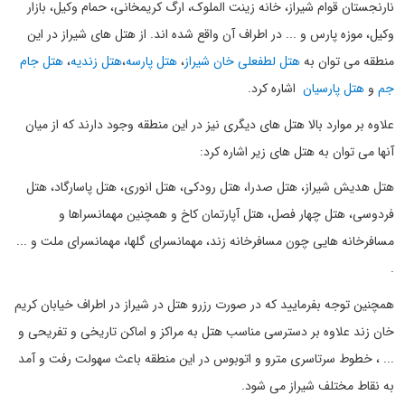
نارنجستان قوام شیراز، خانه زینت الملوک، ارگ کریمخانی، حمام وکیل، بازار
وکیل، موزه پارس و ... در اطراف آن واقع شده اند. از هتل های شیراز در این
منطقه می توان به
هتل لطفعلی خان شیراز
،
هتل پارسه
،
هتل زندیه
،
هتل جام
جم
و
هتل پارسیان
اشاره کرد.
علاوه بر موارد بالا هتل های دیگری نیز در این منطقه وجود دارند که از میان
آنها می توان به هتل های زیر اشاره کرد:
هتل هدیش شیراز، هتل صدرا، هتل رودکی، هتل انوری، هتل پاسارگاد، هتل
فردوسی، هتل چهار فصل، هتل آپارتمان کاخ و همچنین مهمانسراها و
مسافرخانه هایی چون مسافرخانه زند، مهمانسرای گلها، مهمانسرای ملت و ...
.
همچنین توجه بفرمایید که در صورت رزرو هتل در شیراز در اطراف خیابان کریم
خان زند علاوه بر دسترسی مناسب هتل به مراکز و اماکن تاریخی و تفریحی و
... ، خطوط سرتاسری مترو و اتوبوس در این منطقه باعث سهولت رفت و آمد
به نقاط مختلف شیراز می شود.