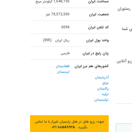
مساحت ایران
1,648,195 کیلومتر مربع
 رستوران
جمعیت ایران
78,572,500 نفر
کد تلفن ایران
0098
ی شما
واحد پول ایران
ریال ایران (IRR)
زبان رایج در ایران
فارسی
و آنلاین
کشورهای هم مرز ایران
افغانستان
ارمنستان
آذربایجان
عراق
پاکستان
ترکیه
ترکمنستان
جهت رزرو هتل در هتل پارسیان شیراز با ما تماس
بگیرید :
۰۲۱-۸۸۵۵۹۹۲۵