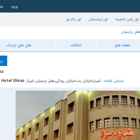
ورود
عض
تور راس الخیمه
تور ارمنستان
تور مالدیو
تل پارسیان
نقشه هتل
امکانات
هتل های نزدیک
رزر
48
نمایش نقشه
-
- شیراز،خیابان زند،خیابان رودکی،هتل پارسیان شیراز
 Hotel Shiraz