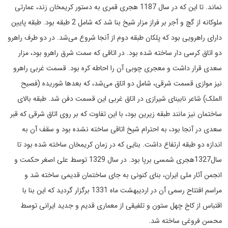
نماند. تا این که در سال 1187 هجری قمری به دستور کریمخان زند، عمارتی
ملوکانه از گچ و آجر بر فراز مزار شیخ بنا شد که شامل 2 طبقه بود. طبقه پایین
دارای راهرویی بود که پلکان طبقه دوم از آنجا شروع می‌شد. در دو طرف راهرو
دو اتاق کرسی دار ساخته شده بود. در اتاقی که سمت شرق راهرو بود، مزار
سعدی قرار داشت و معجری چوبی آن را احاطه کره بود. قسمت غربی راهرو
نیز موازی قسمت شرقی، شامل دو اتاق می‌شد، که بعدها شوریده (فصیح
الملک) شاعر نابینای شیرازی در اتاق غربی این قسمت دفن شد. طبقه بالای
ساختمان نیز مانند طبقه زیرین بود، با این تفاوت که بر روی اتاق شرقی که قبر
سعدی در آنجا بود، به احترام شیخ اتاقی ساخته نشده بود و سقف آن به
اندازه دو طبقه ارتفاع داشت. بنایی که در زمان کریمخان ساخته شده بود تا
سال1327هجری شمسی برپا بود. در سال 1329 توسط علی‌ اصغر حکمت و
انجمن آثار ملی ایران، بنای کنونی به جای ساختمان قدیمی ساخته شد و
مراسم افتتاح رسمی آن در اردیبهشت ماه 1331 برگزار گردید که این بنا با
اقتباس از کاخ چهل ستون و تلفیقی از معماری قدیم و جدید ایرانی توسط
محسن فروغی ساخته شد.