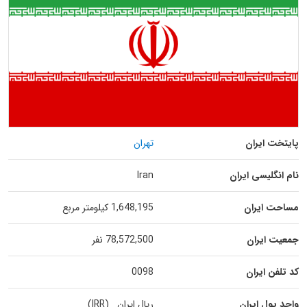
پایتخت ایران
تهران
نام انگلیسی ایران
Iran
مساحت ایران
1,648,195 کیلومتر مربع
جمعیت ایران
78,572,500 نفر
کد تلفن ایران
0098
واحد پول ایران
ریال ایران (IRR)