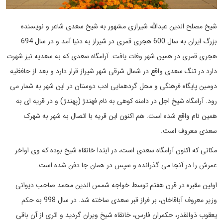
شیخ مصلح الدین عبدالله شیرازی مشهور به شیخ سعدی شاعر و نویسنده
بزرگ ایران به سال 600 هجری قمری در شیراز به دنیا آمد و در سال 694
هجری قمری در همین شهر وفات یافت. آرامگاه سعدی که به سعدیه نیز شهرت
دارد در تنگ سعدی واقع در شمال شرقی شهر شیراز قرار دارد و بعد از حافظیه
دومین پایگاه فرهنگی و محل گردهمایی ادب دوستان در این شهر به شمار می
رود. آرامگاه شیخ اجل در دامنه کوهی به نام فهندژ (پهندژ) و در قریه ای به
همین نام واقع شده است. هم اکنون این قریه با اتصال به شهر به شهرک
سعدی معروف است.
مکانی که اکنون آرامگاه سعدی است، در ابتدا خانقاه شیخ بوده که وی اواخر
عمرش را در آنجا می‌ گذرانده و سپس در همان‌ جا دفن شده‌ است.
اولین مقبره در قرن هفتم توسط خواجه شمس الدین محمد صاحب‌ دیوانی
وزیر معروف آباقاخان، بر فراز قبر سعدی ساخته شد. در سال 998 به حکم
یعقوب ذوالقدر، حکمران فارس، خانقاه شیخ ویران گردید و اثری از آن باقی