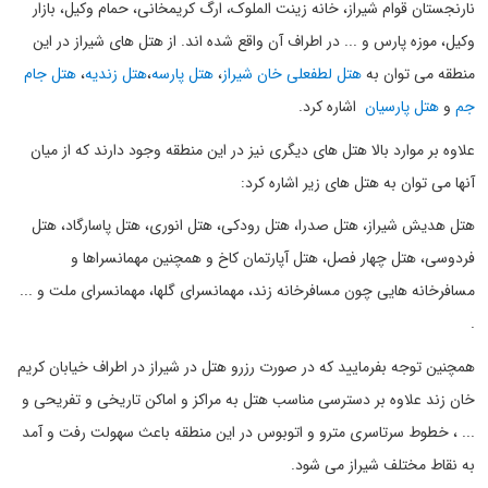
نارنجستان قوام شیراز، خانه زینت الملوک، ارگ کریمخانی، حمام وکیل، بازار
وکیل، موزه پارس و ... در اطراف آن واقع شده اند. از هتل های شیراز در این
منطقه می توان به
هتل لطفعلی خان شیراز
،
هتل پارسه
،
هتل زندیه
،
هتل جام
جم
و
هتل پارسیان
اشاره کرد.
علاوه بر موارد بالا هتل های دیگری نیز در این منطقه وجود دارند که از میان
آنها می توان به هتل های زیر اشاره کرد:
هتل هدیش شیراز، هتل صدرا، هتل رودکی، هتل انوری، هتل پاسارگاد، هتل
فردوسی، هتل چهار فصل، هتل آپارتمان کاخ و همچنین مهمانسراها و
مسافرخانه هایی چون مسافرخانه زند، مهمانسرای گلها، مهمانسرای ملت و ...
.
همچنین توجه بفرمایید که در صورت رزرو هتل در شیراز در اطراف خیابان کریم
خان زند علاوه بر دسترسی مناسب هتل به مراکز و اماکن تاریخی و تفریحی و
... ، خطوط سرتاسری مترو و اتوبوس در این منطقه باعث سهولت رفت و آمد
به نقاط مختلف شیراز می شود.