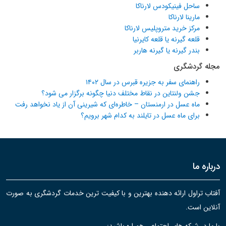
ساحل فینیکودس لارناکا
مارینا لارناکا
مرکز خرید متروپلیس لارناکا
قلعه گیرنه یا قلعه کایرنیا
بندر گیرنه یا گیرنه هاربر
مجله گردشگری
راهنمای سفر به جزیره قبرس در سال ۱۴۰۲
جشن ولنتاین در نقاط مختلف دنیا چگونه برگزار می شود؟
ماه عسل در ارمنستان – خاطره‌ای که شیرینی آن از یاد نخواهد رفت
برای ماه عسل در تایلند به کدام شهر برویم؟
درباره ما
آفتاب تراول ارائه دهنده بهترین و با کیفیت ترین خدمات گردشگری به صورت
آنلاین است.