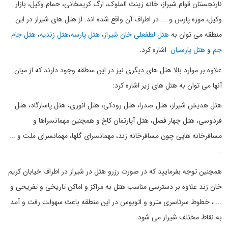
نارنجستان قوام شیراز، خانه زینت الملوک، ارگ کریمخانی، حمام وکیل، بازار
وکیل، موزه پارس و ... در اطراف آن واقع شده اند. از هتل های شیراز در این
منطقه می توان به
هتل لطفعلی خان شیراز
،
هتل پارسه
،
هتل زندیه
،
هتل جام
جم
و
هتل پارسیان
اشاره کرد.
علاوه بر موارد بالا هتل های دیگری نیز در این منطقه وجود دارند که از میان
آنها می توان به هتل های زیر اشاره کرد:
هتل هدیش شیراز، هتل صدرا، هتل رودکی، هتل انوری، هتل پاسارگاد، هتل
فردوسی، هتل چهار فصل، هتل آپارتمان کاخ و همچنین مهمانسراها و
مسافرخانه هایی چون مسافرخانه زند، مهمانسرای گلها، مهمانسرای ملت و ...
.
همچنین توجه بفرمایید که در صورت رزرو هتل در شیراز در اطراف خیابان کریم
خان زند علاوه بر دسترسی مناسب هتل به مراکز و اماکن تاریخی و تفریحی و
... ، خطوط سرتاسری مترو و اتوبوس در این منطقه باعث سهولت رفت و آمد
به نقاط مختلف شیراز می شود.