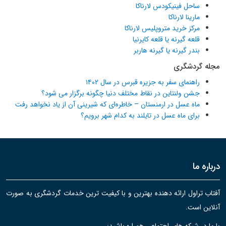
ساحل فینیکودس لارناکا
مارینا لارناکا
مرکز خرید متروپلیس لارناکا
قلعه گیرنه یا قلعه کایرنیا
بندر گیرنه یا گیرنه هاربر
مجله گردشگری
راهنمای سفر به جزیره قبرس در سال ۱۴۰۲
جشن ولنتاین در نقاط مختلف دنیا چگونه برگزار می شود؟
ماه عسل در ارمنستان – خاطره‌ای که شیرینی آن از یاد نخواهد رفت
برای ماه عسل در تایلند به کدام شهر برویم؟
درباره ما
آفتاب تراول ارائه دهنده بهترین و با کیفیت ترین خدمات گردشگری به صورت
آنلاین است.