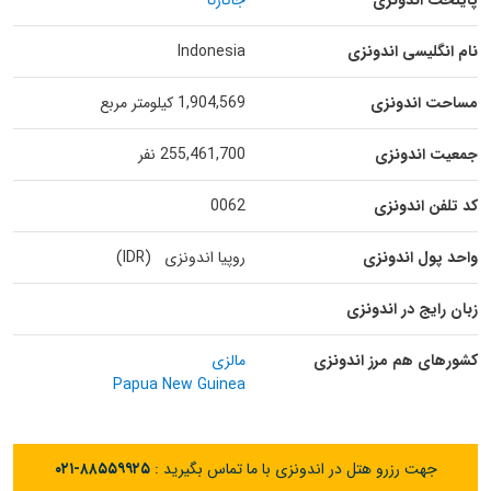
پایتخت اندونزی
جاکارتا
نام انگلیسی اندونزی
Indonesia
مساحت اندونزی
1,904,569 کیلومتر مربع
جمعیت اندونزی
255,461,700 نفر
کد تلفن اندونزی
0062
واحد پول اندونزی
روپیا اندونزی (IDR)
زبان رایج در اندونزی
کشورهای هم مرز اندونزی
مالزی
Papua New Guinea
جهت رزرو هتل در اندونزی با ما تماس بگیرید :
۰۲۱-۸۸۵۵۹۹۲۵