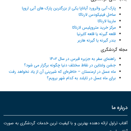
پارک آبی واترورد آیاناپا یکی از بزرگترین پارک های آبی اروپا
ساحل فینیکودس لارناکا
مارینا لارناکا
مرکز خرید متروپلیس لارناکا
قلعه گیرنه یا قلعه کایرنیا
بندر گیرنه یا گیرنه هاربر
مجله گردشگری
راهنمای سفر به جزیره قبرس در سال ۱۴۰۲
جشن ولنتاین در نقاط مختلف دنیا چگونه برگزار می شود؟
ماه عسل در ارمنستان – خاطره‌ای که شیرینی آن از یاد نخواهد رفت
برای ماه عسل در تایلند به کدام شهر برویم؟
درباره ما
آفتاب تراول ارائه دهنده بهترین و با کیفیت ترین خدمات گردشگری به صورت