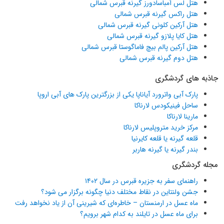
هتل لس آمباسادورز گیرنه قبرس شمالی
هتل راکس گیرنه قبرس شمالی
هتل آرکین کلونی گیرنه قبرس شمالی
هتل کایا پلازو گیرنه قبرس شمالی
هتل آرکین پالم بیچ فاماگوستا قبرس شمالی
هتل دوم گیرنه قبرس شمالی
جاذبه های گردشگری
پارک آبی واترورد آیاناپا یکی از بزرگترین پارک های آبی اروپا
ساحل فینیکودس لارناکا
مارینا لارناکا
مرکز خرید متروپلیس لارناکا
قلعه گیرنه یا قلعه کایرنیا
بندر گیرنه یا گیرنه هاربر
مجله گردشگری
راهنمای سفر به جزیره قبرس در سال ۱۴۰۲
جشن ولنتاین در نقاط مختلف دنیا چگونه برگزار می شود؟
ماه عسل در ارمنستان – خاطره‌ای که شیرینی آن از یاد نخواهد رفت
برای ماه عسل در تایلند به کدام شهر برویم؟