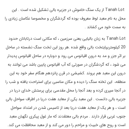
Tanah Lot از یک سنگ خاموش در جزیره بالی تشکیل شده است . این
محل به نام معبد لوط معروف بوده که گردشگران و مخصوصا عکاسان زیادی را
به سمت خود می کشاند .
Tanah Lot به زبان بالیایی یعنی سرزمین ، که مکانی است درتابانان حدود
20 کیلومتریپایتخت بالی واقع شده .هر روز این تخت سنگ نشسته در ساحل
بر اثر جزر و مد به درون اقیانوس می رود و دوباره در ساحل اقیانوس پدیدار
می شود ، که گردشگران در صورتی که آب اقیانوس پایین باشد می توانند به
درون این معبد هم بروند .کشیشی در قرن پانزدهم هنگام سفر خود به این
منطقه، این تخته سنگ را دیده و مکان مناسبی برای استراحت یافته و شب را
در آنجا سپری کرده و بعد آنجا را محل مقدسی برای پرستش خدای دریا در
جزیره بالی دانست . این معبد یکی از معابد هفت دریا در اطراف سواحل بالی
است ، و هر یک از معابد هفت دریا بعد از تاسیس شدن در امتداد سواحل
جنوب غربی قرار دارند . مردم بالی معتقدند که مار غول پیکری نگهبان معبد
است و روح های خبیث و مزاحم را دور می کند و از معبد محافظت می کند.