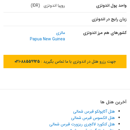
واحد پول اندونزی
روپیا اندونزی (IDR)
زبان رایج در اندونزی
کشورهای هم مرز اندونزی
مالزی
Papua New Guinea
جهت رزرو هتل در اندونزی با ما تماس بگیرید :
۰۲۱-۸۸۵۵۹۹۲۵
آخرین هتل ها
هتل آکاپولکو قبرس شمالی
هتل الکسوس قبرس شمالی
هتل کنکورد لاکچری ریزورت قبرس شمالی