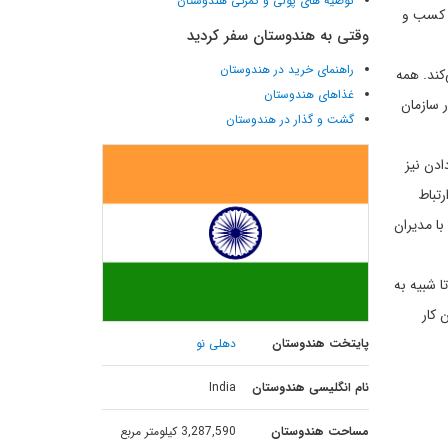
توصیه های پولی و گمرکی هندوستان
ا کسب و
وقتی به هندوستان سفر کردید
راهنمای خرید در هندوستان
کند. همه
غذاهای هندوستان
 سازمان
گشت و گذار در هندوستان
ادن نیز
رتباط
با مدیران
 شبیه به
 کار
پایتخت هندوستان
دهلی نو
نام انگلیسی هندوستان
India
مساحت هندوستان
3,287,590 کیلومتر مربع