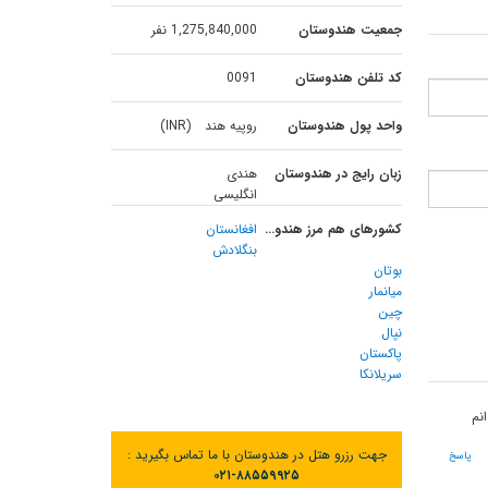
جمعیت هندوستان
1,275,840,000 نفر
کد تلفن هندوستان
0091
واحد پول هندوستان
روپیه هند (INR)
زبان رایج در هندوستان
هندی
انگلیسی
کشورهای هم مرز هندوستان
افغانستان
بنگلادش
بوتان
میانمار
چین
نپال
پاکستان
سریلانکا
نم
جهت رزرو هتل در هندوستان با ما تماس بگیرید :
پاسخ
۰۲۱-۸۸۵۵۹۹۲۵