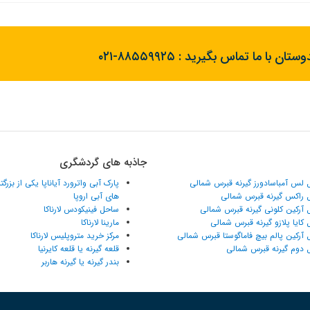
ستان با ما تماس بگیرید :
۰۲۱-۸۸۵۵۹۹۲۵
جاذبه های گردشگری
 لس آمباسادورز گیرنه قبرس شمالی
پارک آبی واترورد آیاناپا یکی از بزرگ
 راکس گیرنه قبرس شمالی
های آبی اروپا
 آرکین کلونی گیرنه قبرس شمالی
ساحل فینیکودس لارناکا
 کایا پلازو گیرنه قبرس شمالی
مارینا لارناکا
 آرکین پالم بیچ فاماگوستا قبرس شمالی
مرکز خرید متروپلیس لارناکا
 دوم گیرنه قبرس شمالی
قلعه گیرنه یا قلعه کایرنیا
بندر گیرنه یا گیرنه هاربر