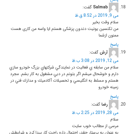
Salmab
گفت:
می 9, 2019 در 8:52 ق.ظ
سلام وقت بخیر
من تکنسین یونیت دندون پزشکی هستم ایا واسه من کاری هست
ممنون ازشما
پاسخ
آرش
گفت:
می 12, 2019 در 3:08 ب.ظ
سلام من سابقه ي فعاليت در نمايندگي شركتهاي بزرگ خودرو سازي
دارم و خوشحال ميشم اگر بتونم در دبي مشغول به كار بشم. مجرد
هستم و مسلط به انگليسي و تحصيلات آكادميك و مدارك فني در
زمينه خودرو
پاسخ
رضا
گفت:
می 28, 2019 در 2:25 ب.ظ
سلام
مرسی از مطالب خوب سایت
به عنوان یه پرستار چقدر احتمال داره راحت کار پیدا کرد و شرایطش