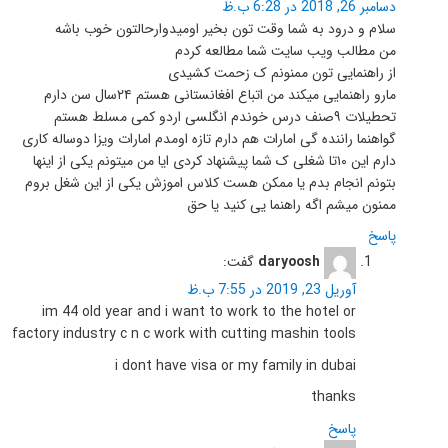
دسامبر 26, 2018 در 6:28 ب.ظ
سلام و درود به شما وقت تون بخیر اومیدوارحالتون خوب باشه
من مطالب ویب سایت شما مطالعه کردم
از راهنمایی تون ممنونم ک زحمت کشیدی
مارو راهنمایی میکند من اتباع افغانستانی هستم ۲۴سال سن دارم
تحطیلات ۹صنف درس خوندم انگلسی اردو کمی مسلط هستم
گواهنما راننده گی امارات هم دارم تازه اومدم امارات ویزا دوساله کاری
دارم این ۱۰تا شغلی ک شما پیشنهاد کردی ایا من میتونم یکی از اینها
بتونم انجام بدم یا ممکن هست کلاس اموزش یکی از این شغل بروم
ممنون میشم اگه راهنما یی کنید یا حق
پاسخ
daryoosh
گفت:
آوریل 23, 2019 در 7:55 ب.ظ
im 44 old year and i want to work to the hotel or
factory industry c n c work with cutting mashin tools
i dont have visa or my family in dubai
thanks
پاسخ