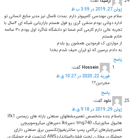
آرشیدا
گفت:
ژوئن 27, 2019 در 3:59 ب.ظ
سلام من مهندسی کامپیوتر دارم .بمدت ۵سال نیز مدیر منابع انسانی تو
اداره دولتی بودم منشی گری رو فول هستم بازاریابی شبکه ای ۴سال با
تجربه عالی دارم کارمی کنم ضمنا تو دانشگاه شاگرد اول بودم ۳۰ سالمه
خانم هستم
از مواردی ک فرمودین همشون رو بلدم
به دادم برسین که تو ایران حیف شدم بخدا
پاسخ
Hossein
گفت:
فوریه 22, 2020 در 10:27 ق.ظ
مجردین؟؟
پاسخ
داود
گفت:
ژوئن 29, 2019 در 9:18 ق.ظ
باسلام بنده متخصص تعمیرمشعلهای صنعتی بارله های زیمنس lfk1
هانیول ساتورنیک tmg740 دمپرlks دمپرهای میکروسوییچی
تعمیرچیلرهای تراکمی پمپ سانتریفیوژتکنسین برق صنعتی دارای
جوشکاری مخازن تحت فشاربااستانداردAWS کدتست فرم جوشکاری