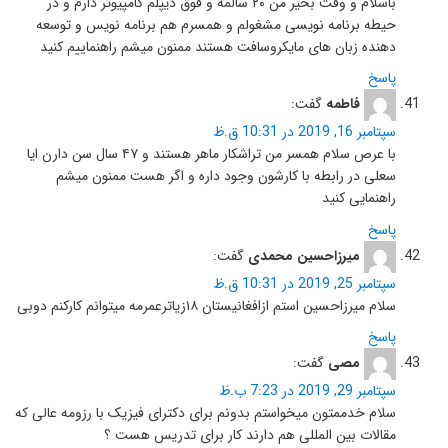
باسلام و وقت بخیر من ۲۰ سالمه و فوق دیپلم کامپیوتر دارم و در
حیطه برنامه نویسی مشغولم و همسرم هم برنامه نویس و توسعه
دهنده زبان های مایکروسافت هستند ممنون میشم راهنماییم کنید
پاسخ
فاطمه
گفت:
سپتامبر 16, 2019 در 10:31 ق.ظ
با عرص سلام همسر من تراشکار ماهر هستند و ۴۷ سال سن دارن ایا
سعلی در رابطه با کارشون وجود داره و اگر هست ممنون میشم
راهنمایی کنید
پاسخ
میرزاحسین محمدی
گفت:
سپتامبر 25, 2019 در 10:31 ق.ظ
سلام میرزاحسین استم ازافغانیستان ۱۸زیاترعمرمه میتوانم کارکنم دوبی
پاسخ
مصی
گفت:
سپتامبر 29, 2019 در 7:23 ب.ظ
سلام خدممتون میخواستم بدونم برای دکترای فیزیک با رزومه عالی که
مقالات بین المللی هم دارند کار برای تدریس هست ؟