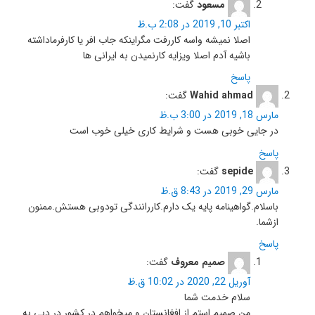
مسعود
گفت:
اکتبر 10, 2019 در 2:08 ب.ظ
اصلا نمیشه واسه کاررفت مگراینکه جاب افر یا کارفرماداشته
باشیه آدم اصلا ویزایه کارنمیدن به ایرانی ها
پاسخ
Wahid ahmad
گفت:
مارس 18, 2019 در 3:00 ب.ظ
در جایی خوبی هست و شرایط کاری خیلی خوب است
پاسخ
sepide
گفت:
مارس 29, 2019 در 8:43 ق.ظ
باسلام.گواهینامه پایه یک دارم.کاررانندگی تودوبی هستش.ممنون
ازشما.
پاسخ
صمیم معروف
گفت:
آوریل 22, 2020 در 10:02 ق.ظ
سلام خدمت شما
من صمیم استم از افغانستان و میخواهم در کشور در دبی به