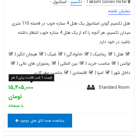
Taksim Gonen Hotel
-
تکسیم
-
استانبول
-
نمایش نقشه
هتل تکسیم گونن استانبول یک هتل 4 ستاره خوب در فاصله 110 متری
میدان تکسیم، هر آنچه را که از یک هتل 4 ستاره خوب انتظار داشته
باشید در خود دارد.
هتل
|
رمانتیک
|
خانوادگی
|
شیک
|
هیجان انگیز
|
لوکس
|
مناسب خرید
|
بین المللی
|
رستوران های عالی
|
داخل شهر
|
اسپا
|
اقتصادی
|
مناسب سفر کاری
قیمت 1 شب اقامت برای 2 نفر
۱۵,۴۰۵,۰۰۰
Standard Room
تومان
با صبحانه
مشاهده همه اتاق های موجود