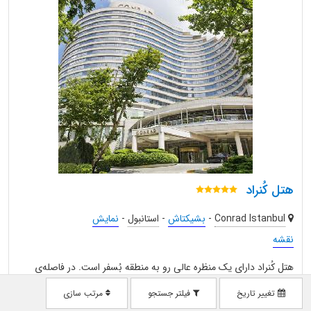
هتل کُنراد
Conrad Istanbul
-
بشیکتاش
-
استانبول
-
نمایش
نقشه
هتل کُنراد دارای یک منظره عالی رو به منطقه بُسفر است. در فاصله‌ی
چند قدمی ازهتل کُنراد، منطقه بُسفر و کاخ دُلماباغچه قرار دارند.
تغییر تاریخ
فیلتر جستجو
مرتب سازی