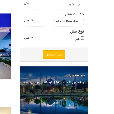
1 هتل
بی اوغلو
خدمات هتل
۲۴ هتل
Bed and Breakfast
نوع هتل
۱۳ هتل
هتل
فیلتر جستجو
تور استانبول
تور استانبول تابستان 1405 | پکیج کامل با بهترین قیمت