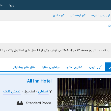
ورود
عض
تور راس الخیمه
تور ارمنستان
تور مالدیو
ول
 اقامت از تاریخ
جمعه ۲۳ مرداد ۱۴۰۵
می توانید یکی از
19
هتل شهر استانبول را که در ادا
ن
گران ترین
کمترین ستاره
بیشترین ستاره
هتل های پیشنهادی
All Inn Hotel
شیشلی
-
استانبول
-
نمایش نقشه
Standard Room