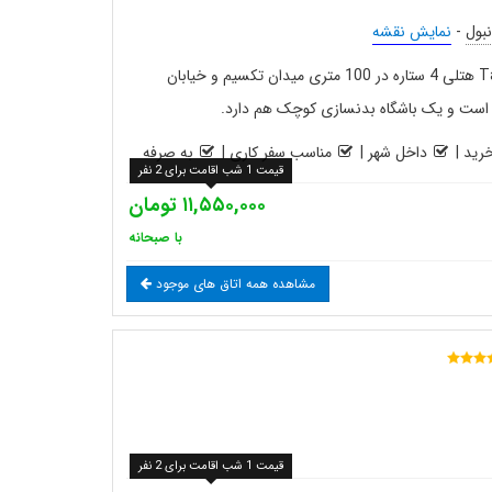
نبول
-
نمایش نقشه
هتل تکسیم تاون استانبول Taximtown هتلی 4 ستاره در 100 متری میدان تکسیم و خیابان
ل است و یک باشگاه بدنسازی کوچک هم دارد.
رید
|
داخل شهر
|
مناسب سفر کاری
|
به صرفه
قیمت 1 شب اقامت برای 2 نفر
۱۱,۵۵۰,۰۰۰ تومان
با صبحانه
مشاهده همه اتاق های موجود
قیمت 1 شب اقامت برای 2 نفر