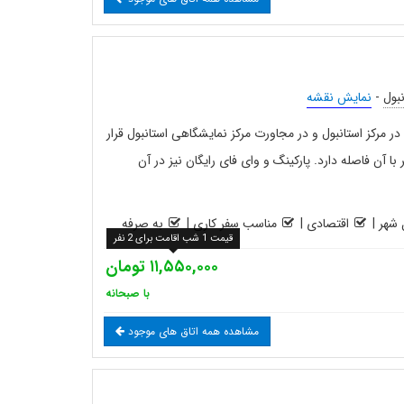
نبول
-
نمایش نقشه
هتل ۴ ستاره سیتی سنتر City Center در مرکز استانبول و در مجاورت مرکز نمایشگاهی استانبول قرار
 است و میدان تقسیم تنها ۱۰۰ متر با آن فاصله دارد. پارکینگ و وای فای رایگان نیز در آن
شهر
|
اقتصادی
|
مناسب سفر کاری
|
به صرفه
قیمت 1 شب اقامت برای 2 نفر
۱۱,۵۵۰,۰۰۰ تومان
با صبحانه
مشاهده همه اتاق های موجود