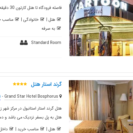
فاصله فرودگاه تا هتل کارتون 30 دقیقه و 23 کیلومتر است.
هتل
|
خانوادگی
|
مناسب خ
به صرفه
Standard Room
گرند استار هتل
Grand Star Hotel Bosphorus
-
ت
هتل گرند استار استانبول در مرکز شهر 
هتل به پل بسفر نزدیک می باشد و دست
هتل
|
مناسب خرید
|
داخل 