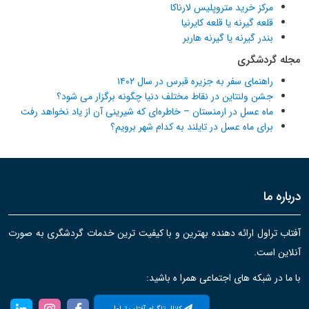
مرکز خرید متروپلیس لارناکا
قلعه گیرنه یا قلعه کایرنیا
بندر گیرنه یا گیرنه هاربر
مجله گردشگری
راهنمای سفر به جزیره قبرس در سال ۱۴۰۲
جشن ولنتاین در نقاط مختلف دنیا چگونه برگزار می شود؟
ماه عسل در ارمنستان – خاطره‌ای که شیرینی آن از یاد نخواهد رفت
برای ماه عسل در تایلند به کدام شهر برویم؟
درباره ما
آفتاب تراول ارائه دهنده بهترین و با کیفیت ترین خدمات گردشگری به صورت
آنلاین است.
با ما در شبکه های اجتماعی همرا ه باشید: