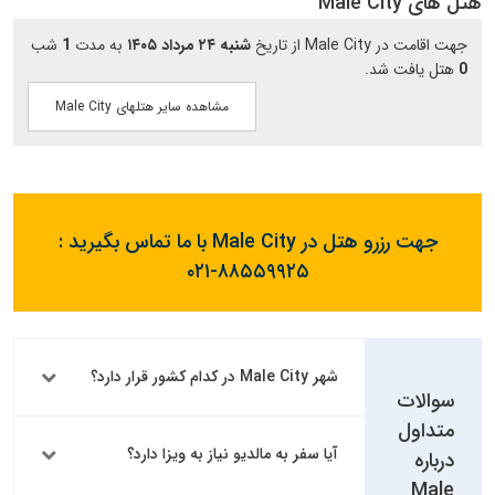
هتل های Male City
جهت اقامت در Male City از تاریخ
شنبه ۲۴ مرداد ۱۴۰۵
به مدت
1
شب
0
هتل یافت شد.
مشاهده سایر هتلهای Male City
جهت رزرو هتل در Male City با ما تماس بگیرید :
۰۲۱-۸۸۵۵۹۹۲۵
شهر Male City در کدام کشور قرار دارد؟
سوالات
متداول
آیا سفر به مالدیو نیاز به ویزا دارد؟
درباره
Male