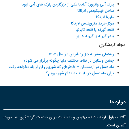
پارک آبی واترورد آیاناپا یکی از بزرگترین پارک های آبی اروپا
ساحل فینیکودس لارناکا
مارینا لارناکا
مرکز خرید متروپلیس لارناکا
قلعه گیرنه یا قلعه کایرنیا
بندر گیرنه یا گیرنه هاربر
مجله گردشگری
راهنمای سفر به جزیره قبرس در سال ۱۴۰۲
جشن ولنتاین در نقاط مختلف دنیا چگونه برگزار می شود؟
ماه عسل در ارمنستان – خاطره‌ای که شیرینی آن از یاد نخواهد رفت
برای ماه عسل در تایلند به کدام شهر برویم؟
درباره ما
آفتاب تراول ارائه دهنده بهترین و با کیفیت ترین خدمات گردشگری به صورت
آنلاین است.