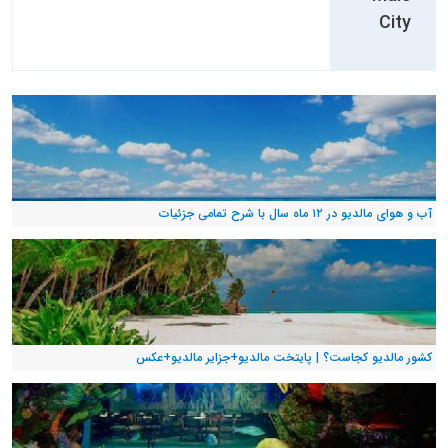
City
آب و هوای مالدیو در ۱۲ ماه سال با شرح تمامی جزئیات
کشور مالدیو کجاست؟ | پایتخت مالدیو+جزایر مالدیو+عکس