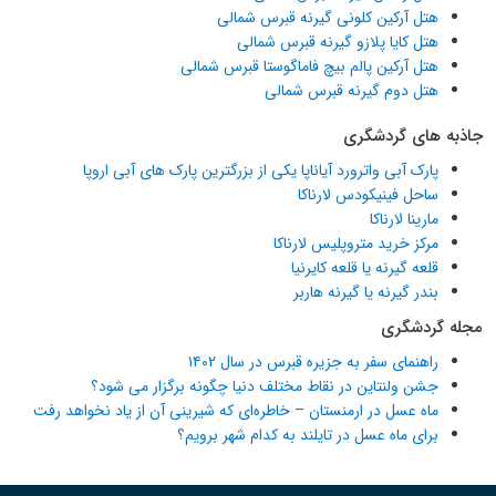
هتل آرکین کلونی گیرنه قبرس شمالی
هتل کایا پلازو گیرنه قبرس شمالی
هتل آرکین پالم بیچ فاماگوستا قبرس شمالی
هتل دوم گیرنه قبرس شمالی
جاذبه های گردشگری
پارک آبی واترورد آیاناپا یکی از بزرگترین پارک های آبی اروپا
ساحل فینیکودس لارناکا
مارینا لارناکا
مرکز خرید متروپلیس لارناکا
قلعه گیرنه یا قلعه کایرنیا
بندر گیرنه یا گیرنه هاربر
مجله گردشگری
راهنمای سفر به جزیره قبرس در سال ۱۴۰۲
جشن ولنتاین در نقاط مختلف دنیا چگونه برگزار می شود؟
ماه عسل در ارمنستان – خاطره‌ای که شیرینی آن از یاد نخواهد رفت
برای ماه عسل در تایلند به کدام شهر برویم؟