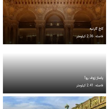
کاخ گارنیه
فاصله: 2.36 کیلومتر
پاساژ ژوف روآ
فاصله: 2.41 کیلومتر