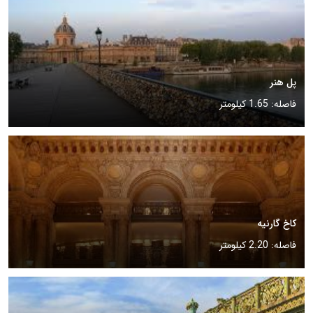
پل هنر
فاصله: 1.65 کیلومتر
کاخ گارنیه
فاصله: 2.20 کیلومتر