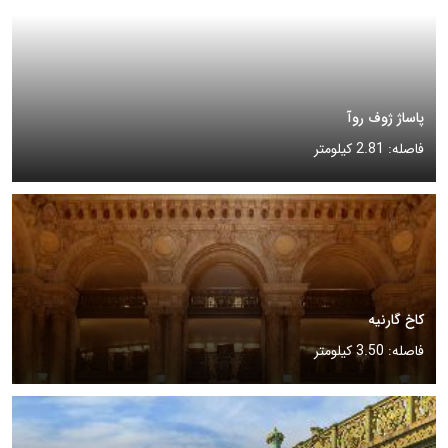
پاساژ ژوف روآ
فاصله: 2.81 کیلومتر
کاخ گارنیه
فاصله: 3.50 کیلومتر