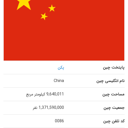
پایتخت چین
پکن
نام انگلیسی چین
China
مساحت چین
9,640,011 کیلومتر مربع
جمعیت چین
1,371,590,000 نفر
کد تلفن چین
0086