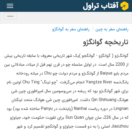
oggle
gation
oggle
gation
راهنمای سفر به چین
راهنمای سفر به گوانگژو
تاریخچه گوانگژو
گوانگ‌ژو ( گوانگژو - گوانگجو )یک شهر تاریخی معروف با سابقه تاریخی بیش
از 2200 سال است. در اوایل سلسله چو در قرن نهم قبل از میلاد، مبادلاتی بین
مردم بایو Baiyue از گوانگ‌ژو و مردم دولت چو Chu در میانه رودخانه
یانگ‌تسه Yangtze River انجام می‌گرفت. "چو تینگ" Chu Ting اولین نام
برای شهر گوانگ‌ژو بود که ریشه در سی‌وسومین سال امپراطوری چین شی
هوانگ Qin Shihuang داشت. امپراطوری چین شی هوانگ متحد لینگنان
Lingnan در دوره ریاست Nanhai (پایتخت در Panyu ساخته شده بود) بود
که در سال 226، سان چوان Sun Quan برای تقویت حکومت خود، جیاوژو
Jiaozhou اصلی را به دو قسمت جیاوژو و گوانگجو تقسیم کرد و شهر