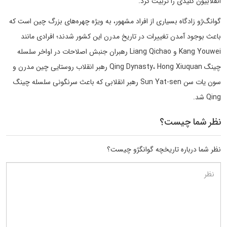
انقلابیون کلیدی را تربیت کرد.
گوانگ‌ژو زادگاه بسیاری از افراد مشهور، به ویژه چهره‌های بزرگ چین است که
باعث بوجود آمدن تغییرات در تاریخ مدرن این کشور شدند؛ افرادی مانند
Kang Youwei و Liang Qichao رهبران جنبش اصلاحات در اواخر سلسله
چینگ Qing Dynasty، Hong Xiuquan رهبر انقلاب روستایی چین مدرن و
سون یات سن Sun Yat-sen رهبر انقلابی که باعث سرنگونی سلسله چینگ
Qing شد.
نظر شما چیست؟
نظر شما درباره تاریخچه گوانگژو چیست؟