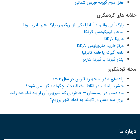
هتل دوم گیرنه قبرس شمالی
جاذبه های گردشگری
پارک آبی واترورد آیاناپا یکی از بزرگترین پارک های آبی اروپا
ساحل فینیکودس لارناکا
مارینا لارناکا
مرکز خرید متروپلیس لارناکا
قلعه گیرنه یا قلعه کایرنیا
بندر گیرنه یا گیرنه هاربر
مجله گردشگری
راهنمای سفر به جزیره قبرس در سال ۱۴۰۲
جشن ولنتاین در نقاط مختلف دنیا چگونه برگزار می شود؟
ماه عسل در ارمنستان – خاطره‌ای که شیرینی آن از یاد نخواهد رفت
برای ماه عسل در تایلند به کدام شهر برویم؟
درباره ما