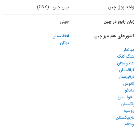
واحد پول چین
یوان چین (CNY)
زبان رایج در چین
چینی
کشورهای هم مرز چین
افغانستان
بوتان
میانمار
هنگ کنگ
هندوستان
قزاقستان
قرقیزستان
لائوس
ماکائو
مغولستان
پاکستان
روسیه
تاجیکستان
ویتنام