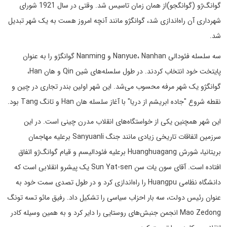
گوانگ‌ژو (گوانگجو)از همان زمان تاسیس شد. وقتی در سال 1921 شورای
شهرداری آن راه‌اندازی شد، گوانگژو مانند آنچه امروز هست به یک شهر تبدیل
شد.
سه سلسله فئودالی Nanyue، Nanhan و Nanming گوانگژو را به عنوان
پایتخت خود انتخاب کردند. در طول سلسله‌های شین Qin و هان Han،
گوانگژو یک شهر مرفه محسوب می‌شد. این شهر اولین بندر تجاری در چین و
نقطه شروع "جاده ابریشم از دریا" با آغاز سلسله هان Han و تانگ Tang بود.
این شهر همچنین یکی از خواستگاه‌های انقلاب مدرن چینی است. در این
سرزمین اتفاقات تاریخی زیادی مانند جنگ Sanyuanli برعلیه مهاجمان
بریتانیا، شورش Huanghuagang برعلیه فئودالیسم و قیام گوانگ‌ژو اتفاق
افتاده است. آقای سون یات سن Sun Yat-sen یک پیشرو انقلابی است که
دانشگاه نظامی Huangpu را راه‌اندازی کرد و در طول تصدی سمت خود به
عنوان رئیس دولت، سه بار احزاب سیاسی را تشکیل داد. رفیق مائو تسه تونگ
Mao Zedong انجمن جنبش‌های روستایی را دایر کرد و به همین وسیله کادر