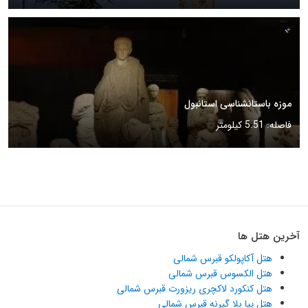
موزه باستانشناسی استانبول
فاصله: 5.51 کیلومتر
آخرین هتل ها
هتل آکاپولکو قبرس شمالی
هتل الکسوس قبرس شمالی
هتل کنکورد لاکچری ریزورت قبرس شمالی
هتل پیا بلا گیرنه قبرس شمالی