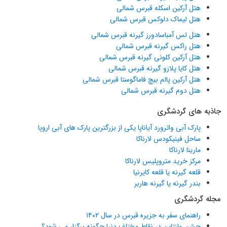
هتل آرکین اسکله قبرس شمالی
هتل لیماک دلوکس قبرس شمالی
هتل لس آمباسادورز گیرنه قبرس شمالی
هتل راکس گیرنه قبرس شمالی
هتل آرکین کلونی گیرنه قبرس شمالی
هتل کایا پلازو گیرنه قبرس شمالی
هتل آرکین پالم بیچ فاماگوستا قبرس شمالی
هتل دوم گیرنه قبرس شمالی
جاذبه های گردشگری
پارک آبی واترورد آیاناپا یکی از بزرگترین پارک های آبی اروپا
ساحل فینیکودس لارناکا
مارینا لارناکا
مرکز خرید متروپلیس لارناکا
قلعه گیرنه یا قلعه کایرنیا
بندر گیرنه یا گیرنه هاربر
مجله گردشگری
راهنمای سفر به جزیره قبرس در سال ۱۴۰۲
جشن ولنتاین در نقاط مختلف دنیا چگونه برگزار می شود؟