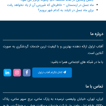
ماه عسل در ارمنستان – خاطره‌ای که شیرینی آن از یاد نخواهد رفت
برای ماه عسل در تایلند به کدام شهر برویم؟
درباره ما
آفتاب تراول ارائه دهنده بهترین و با کیفیت ترین خدمات گردشگری به صورت
آنلاین است.
با ما در شبکه های اجتماعی همرا ه باشید:
کانال تلگرام آفتاب تراول
تماس با ما
ایران، تهران، خیابان ولیعصر، نرسیده به پارک ساعی، برج سپهر ساعی، پلاک
۲۲۳۰، طبقه اول، واحد ۱۰، شرکت خدمات مسافرت هوایی و جهانگردی طرح