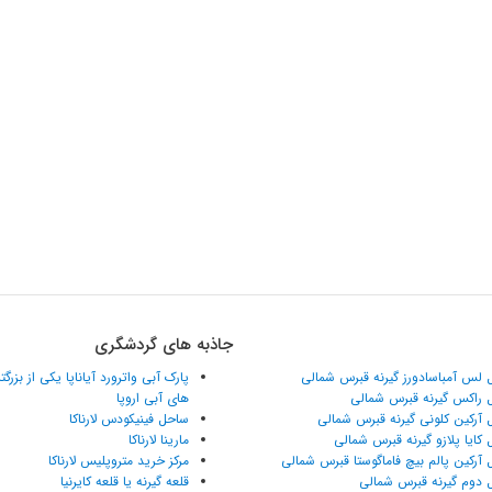
جاذبه های گردشگری
 لس آمباسادورز گیرنه قبرس شمالی
پارک آبی واترورد آیاناپا یکی از بزرگ
 راکس گیرنه قبرس شمالی
های آبی اروپا
 آرکین کلونی گیرنه قبرس شمالی
ساحل فینیکودس لارناکا
 کایا پلازو گیرنه قبرس شمالی
مارینا لارناکا
 آرکین پالم بیچ فاماگوستا قبرس شمالی
مرکز خرید متروپلیس لارناکا
 دوم گیرنه قبرس شمالی
قلعه گیرنه یا قلعه کایرنیا