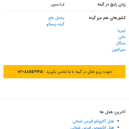
زبان رایج در گینه
فرانسوی
کشورهای هم مرز گینه
ساحل عاج
گینه بیسائو
لیبریا
مالی
سنگال
سیرالئون
جهت رزرو هتل در گینه با ما تماس بگیرید :
۰۲۱-۸۸۵۵۹۹۲۵
آخرین هتل ها
هتل آکاپولکو قبرس شمالی
هتل الکسوس قبرس شمالی