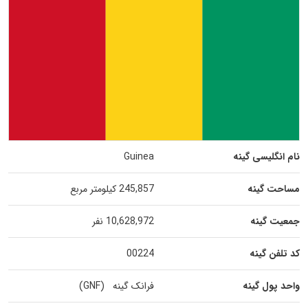
نام انگلیسی گینه
Guinea
مساحت گینه
245,857 کیلومتر مربع
جمعیت گینه
10,628,972 نفر
کد تلفن گینه
00224
واحد پول گینه
فرانک گینه (GNF)