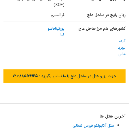
(XOF)
زبان رایج در ساحل عاج
فرانسوی
کشورهای هم مرز ساحل عاج
بورکینافاسو
غنا
گینه
لیبریا
مالی
جهت رزرو هتل در ساحل عاج با ما تماس بگیرید :
۰۲۱-۸۸۵۵۹۹۲۵
آخرین هتل ها
هتل آکاپولکو قبرس شمالی