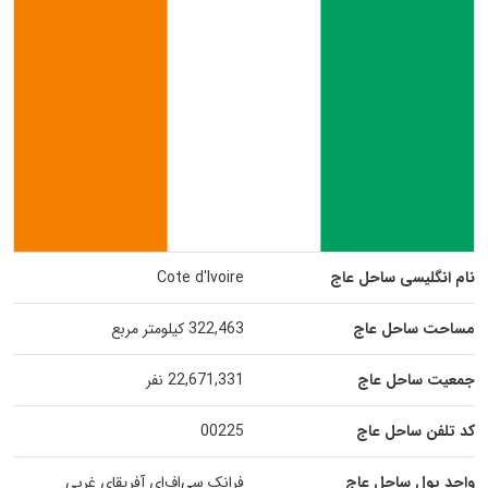
نام انگلیسی ساحل عاج
Cote d'Ivoire
مساحت ساحل عاج
322,463 کیلومتر مربع
جمعیت ساحل عاج
22,671,331 نفر
کد تلفن ساحل عاج
00225
واحد پول ساحل عاج
فرانک سی‌اف‌ای آفریقای غربی