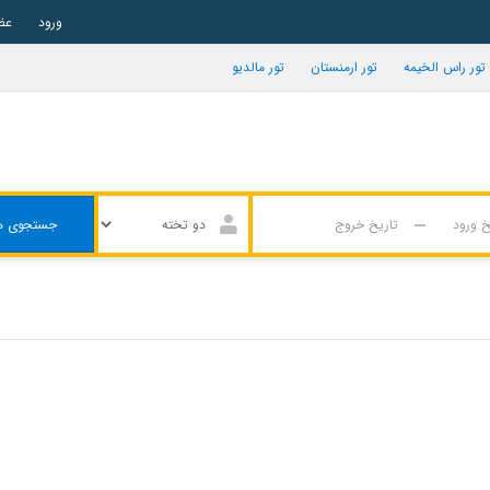
ورود
عض
تور راس الخیمه
تور ارمنستان
تور مالدیو
جستجوی ه