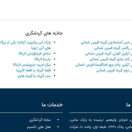
جاذبه های گردشگری
 لس آمباسادورز گیرنه قبرس شمالی
پارک آبی واترورد آیاناپا یکی از بزرگ
 راکس گیرنه قبرس شمالی
های آبی اروپا
 آرکین کلونی گیرنه قبرس شمالی
ساحل فینیکودس لارناکا
 کایا پلازو گیرنه قبرس شمالی
مارینا لارناکا
 آرکین پالم بیچ فاماگوستا قبرس شمالی
مرکز خرید متروپلیس لارناکا
 دوم گیرنه قبرس شمالی
قلعه گیرنه یا قلعه کایرنیا
بندر گیرنه یا گیرنه هاربر
ما
خدمات ما
ن، خیابان ولیعصر، نرسیده به پارک ساعی،
مجله گردشگری
برج سپهر ساعی، پلاک ۲۲۳۰، طبقه اول، واحد ۱۰، شرکت
هتل های تکسیم