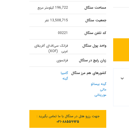
مساحت سنگال
196,722 کیلومتر مربع
جمعیت سنگال
13,508,715 نفر
کد تلفن سنگال
00221
واحد پول سنگال
فرانک سی‌اف‌ای آفریقای
غربی (XOF)
زبان رایج در سنگال
فرانسوی
کشورهای هم مرز سنگال
گامبیا
گینه
گینه بیسائو
مالی
موریتانی
جهت رزرو هتل در سنگال با ما تماس بگیرید :
۰۲۱-۸۸۵۵۹۹۲۵