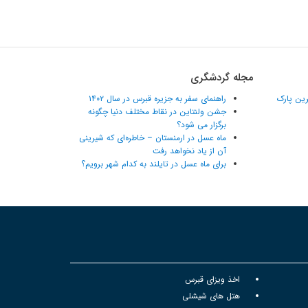
مجله گردشگری
ترین پارک
راهنمای سفر به جزیره قبرس در سال ۱۴۰۲
جشن ولنتاین در نقاط مختلف دنیا چگونه
برگزار می شود؟
ماه عسل در ارمنستان – خاطره‌ای که شیرینی
آن از یاد نخواهد رفت
برای ماه عسل در تایلند به کدام شهر برویم؟
اخذ ویزای قبرس
هتل های شیشلی