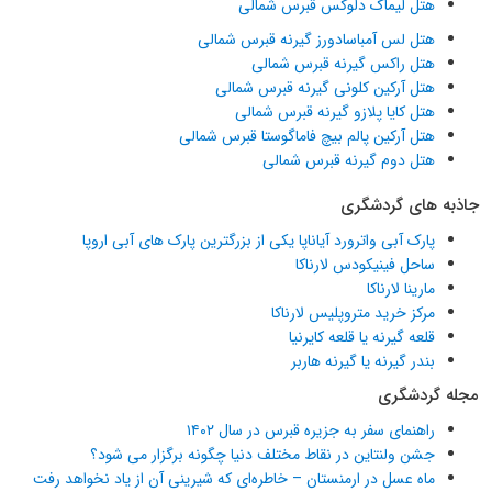
هتل لیماک دلوکس قبرس شمالی
هتل لس آمباسادورز گیرنه قبرس شمالی
هتل راکس گیرنه قبرس شمالی
هتل آرکین کلونی گیرنه قبرس شمالی
هتل کایا پلازو گیرنه قبرس شمالی
هتل آرکین پالم بیچ فاماگوستا قبرس شمالی
هتل دوم گیرنه قبرس شمالی
جاذبه های گردشگری
پارک آبی واترورد آیاناپا یکی از بزرگترین پارک های آبی اروپا
ساحل فینیکودس لارناکا
مارینا لارناکا
مرکز خرید متروپلیس لارناکا
قلعه گیرنه یا قلعه کایرنیا
بندر گیرنه یا گیرنه هاربر
مجله گردشگری
راهنمای سفر به جزیره قبرس در سال ۱۴۰۲
جشن ولنتاین در نقاط مختلف دنیا چگونه برگزار می شود؟
ماه عسل در ارمنستان – خاطره‌ای که شیرینی آن از یاد نخواهد رفت