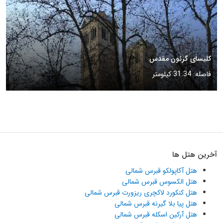
کلیسای گرئون مقدس
فاصله: 31.34 کیلومتر
آخرین هتل ها
هتل آکاپولکو قبرس شمالی
هتل الکسوس قبرس شمالی
هتل کنکورد لاکچری ریزورت قبرس شمالی
هتل پیا بلا گیرنه قبرس شمالی
هتل آرکین اسکله قبرس شمالی