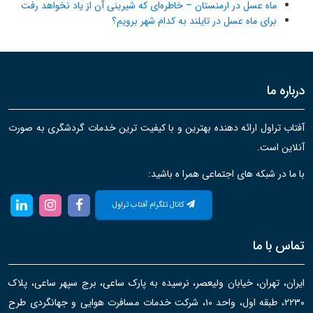
ماه عسل در ارمنستان – خاطره‌ای که شیرینی آن از یاد نخواهد رفت
برای ماه عسل در تایلند به کدام شهر برویم؟
درباره ما
آفتاب تراول ارائه دهنده بهترین و با کیفیت ترین خدمات گردشگری به صورت
آنلاین است.
با ما در شبکه های اجتماعی همرا ه باشید:
کانال تلگرام آفتاب تراول
تماس با ما
ایران، تهران، خیابان ولیعصر، نرسیده به پارک ساعی، برج سپهر ساعی، پلاک
۲۲۳۰، طبقه اول، واحد ۱۰، شرکت خدمات مسافرت هوایی و جهانگردی طرح