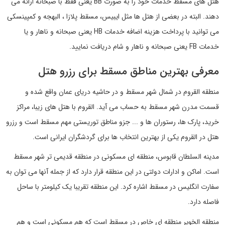
هتل های مسقط خدمات خود را به صورت BB یعنی فقط با صبحانه ارائه می
دهند. البته در بعضی از هتل ها مثل ایبیس، مسقط پلازا ، البهجه و کمپینسکی
می توانید با پرداخت هزینه اضافه خدمات HB یعنی صبحانه و ناهار و یا
خدمات FB یعنی صبحانه و ناهار و شام دریافت نمایید.
معرفی بهترین مناطق مسقط برای رزرو هتل
منطقه القروم در شمال شهر مسقط و در حاشیه دریای عمان واقع شده و
قسمت مدرن شهر مسقط به حساب می آید. القروم با هتل های زیبا، مراکز
خرید، پارک ها، رستوران ها و ... جزو مناطق توریستی مهم مسقط است و رزرو
هتل در القروم یکی از بهترین انتخاب ها برای گردشگران ایرانی است.
مدینه السلطان قابوس، منطقه ای مسکونی در منطقه قدیمی تر شهر مسقط
است. اماکن و ادارات دولتی در این منطقه قرار دارد که از جمله آنها می توان به
سفارت انگلیس در مسقط اشاره کرد. این منطقه تقریبا یک کیلومتر با ساحل
فاصله دارد.
منطقه الخویر منطقه ای خاص در مسقط است که هم مسکونی است و هم