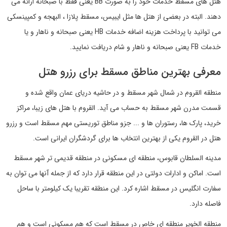
هتل های مسقط خدمات خود را به صورت BB یعنی فقط با صبحانه ارائه می
دهند. البته در بعضی از هتل ها مثل ایبیس، مسقط پلازا ، البهجه و کمپینسکی
می توانید با پرداخت هزینه اضافه خدمات HB یعنی صبحانه و ناهار و یا
خدمات FB یعنی صبحانه و ناهار و شام دریافت نمایید.
معرفی بهترین مناطق مسقط برای رزرو هتل
منطقه القروم در شمال شهر مسقط و در حاشیه دریای عمان واقع شده و
قسمت مدرن شهر مسقط به حساب می آید. القروم با هتل های زیبا، مراکز
خرید، پارک ها، رستوران ها و ... جزو مناطق توریستی مهم مسقط است و رزرو
هتل در القروم یکی از بهترین انتخاب ها برای گردشگران ایرانی است.
مدینه السلطان قابوس، منطقه ای مسکونی در منطقه قدیمی تر شهر مسقط
است. اماکن و ادارات دولتی در این منطقه قرار دارد که از جمله آنها می توان به
سفارت انگلیس در مسقط اشاره کرد. این منطقه تقریبا یک کیلومتر با ساحل
فاصله دارد.
منطقه الخویر منطقه ای خاص در مسقط است که هم مسکونی است و هم