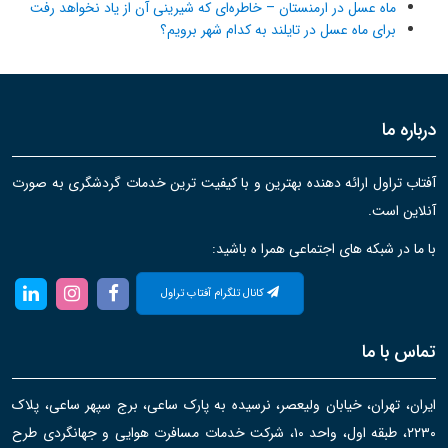
ماه عسل در ارمنستان – خاطره‌ای که شیرینی آن از یاد نخواهد رفت
برای ماه عسل در تایلند به کدام شهر برویم؟
درباره ما
آفتاب تراول ارائه دهنده بهترین و با کیفیت ترین خدمات گردشگری به صورت
آنلاین است.
با ما در شبکه های اجتماعی همرا ه باشید:
کانال تلگرام آفتاب تراول
تماس با ما
ایران، تهران، خیابان ولیعصر، نرسیده به پارک ساعی، برج سپهر ساعی، پلاک
۲۲۳۰، طبقه اول، واحد ۱۰، شرکت خدمات مسافرت هوایی و جهانگردی طرح