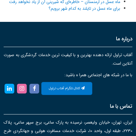
ماه عسل در ارمنستان – خاطره‌ای که شیرینی آن از یاد نخواهد رفت
برای ماه عسل در تایلند به کدام شهر برویم؟
درباره ما
آفتاب تراول ارائه دهنده بهترین و با کیفیت ترین خدمات گردشگری به صورت
آنلاین است.
با ما در شبکه های اجتماعی همرا ه باشید:
کانال تلگرام آفتاب تراول
تماس با ما
ایران، تهران، خیابان ولیعصر، نرسیده به پارک ساعی، برج سپهر ساعی، پلاک
۲۲۳۰، طبقه اول، واحد ۱۰، شرکت خدمات مسافرت هوایی و جهانگردی طرح