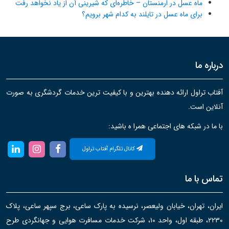
ماه عسل در ارمنستان – خاطره‌ای که شیرینی آن از یاد نخواهد رفت
برای ماه عسل در تایلند به کدام شهر برویم؟
درباره ما
آفتاب تراول ارائه دهنده بهترین و با کیفیت ترین خدمات گردشگری به صورت
آنلاین است.
با ما در شبکه های اجتماعی همرا ه باشید:
کانال تلگرام آفتاب تراول
تماس با ما
ایران، تهران، خیابان ولیعصر، نرسیده به پارک ساعی، برج سپهر ساعی، پلاک
۲۲۳۰، طبقه اول، واحد ۱۰، شرکت خدمات مسافرت هوایی و جهانگردی طرح