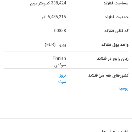
مساحت فنلاند
338,424 کیلومتر مربع
جمعیت فنلاند
5,485,215 نفر
کد تلفن فنلاند
00358
واحد پول فنلاند
یورو (EUR)
زبان رایج در فنلاند
Finnish
سوئدی
کشورهای هم مرز فنلاند
نروژ
سوئد
روسیه
آخرین هتل ها