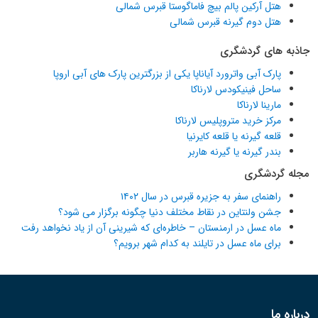
هتل آرکین پالم بیچ فاماگوستا قبرس شمالی
هتل دوم گیرنه قبرس شمالی
جاذبه های گردشگری
پارک آبی واترورد آیاناپا یکی از بزرگترین پارک های آبی اروپا
ساحل فینیکودس لارناکا
مارینا لارناکا
مرکز خرید متروپلیس لارناکا
قلعه گیرنه یا قلعه کایرنیا
بندر گیرنه یا گیرنه هاربر
مجله گردشگری
راهنمای سفر به جزیره قبرس در سال ۱۴۰۲
جشن ولنتاین در نقاط مختلف دنیا چگونه برگزار می شود؟
ماه عسل در ارمنستان – خاطره‌ای که شیرینی آن از یاد نخواهد رفت
برای ماه عسل در تایلند به کدام شهر برویم؟
درباره ما