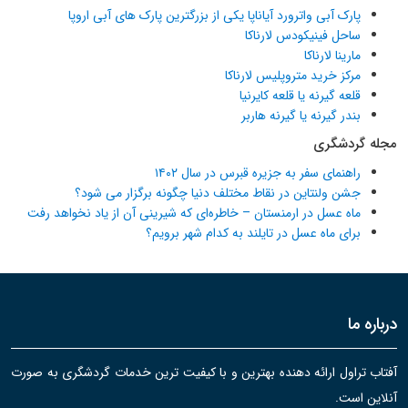
پارک آبی واترورد آیاناپا یکی از بزرگترین پارک های آبی اروپا
ساحل فینیکودس لارناکا
مارینا لارناکا
مرکز خرید متروپلیس لارناکا
قلعه گیرنه یا قلعه کایرنیا
بندر گیرنه یا گیرنه هاربر
مجله گردشگری
راهنمای سفر به جزیره قبرس در سال ۱۴۰۲
جشن ولنتاین در نقاط مختلف دنیا چگونه برگزار می شود؟
ماه عسل در ارمنستان – خاطره‌ای که شیرینی آن از یاد نخواهد رفت
برای ماه عسل در تایلند به کدام شهر برویم؟
درباره ما
آفتاب تراول ارائه دهنده بهترین و با کیفیت ترین خدمات گردشگری به صورت
آنلاین است.