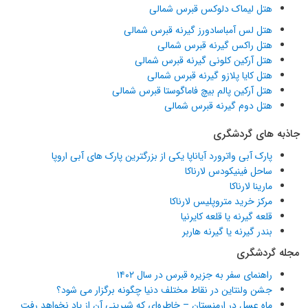
هتل لیماک دلوکس قبرس شمالی
هتل لس آمباسادورز گیرنه قبرس شمالی
هتل راکس گیرنه قبرس شمالی
هتل آرکین کلونی گیرنه قبرس شمالی
هتل کایا پلازو گیرنه قبرس شمالی
هتل آرکین پالم بیچ فاماگوستا قبرس شمالی
هتل دوم گیرنه قبرس شمالی
جاذبه های گردشگری
پارک آبی واترورد آیاناپا یکی از بزرگترین پارک های آبی اروپا
ساحل فینیکودس لارناکا
مارینا لارناکا
مرکز خرید متروپلیس لارناکا
قلعه گیرنه یا قلعه کایرنیا
بندر گیرنه یا گیرنه هاربر
مجله گردشگری
راهنمای سفر به جزیره قبرس در سال ۱۴۰۲
جشن ولنتاین در نقاط مختلف دنیا چگونه برگزار می شود؟
ماه عسل در ارمنستان – خاطره‌ای که شیرینی آن از یاد نخواهد رفت