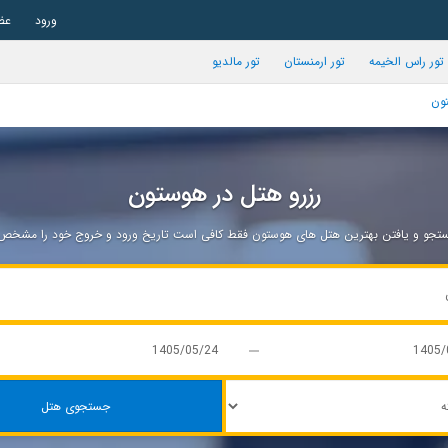
ورود
عض
تور راس الخیمه
تور ارمنستان
تور مالدیو
تون
رزرو هتل در هوستون
جو و یافتن بهترین هتل های هوستون فقط کافی است تاریخ ورود و خروج خود را مشخص ن
جستجوی هتل