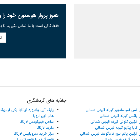
هنوز پرواز هوستون خود را رز
فقط کافی است با ما تماس بگیرید تا به
تم
جاذبه های گردشگری
 لس آمباسادورز گیرنه قبرس شمالی
پارک آبی واترورد آیاناپا یکی از بزرگ
 راکس گیرنه قبرس شمالی
های آبی اروپا
 آرکین کلونی گیرنه قبرس شمالی
ساحل فینیکودس لارناکا
 کایا پلازو گیرنه قبرس شمالی
مارینا لارناکا
 آرکین پالم بیچ فاماگوستا قبرس شمالی
مرکز خرید متروپلیس لارناکا
 دوم گیرنه قبرس شمالی
قلعه گیرنه یا قلعه کایرنیا