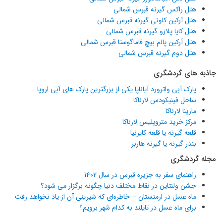
هتل راکس گیرنه قبرس شمالی
هتل آرکین کلونی گیرنه قبرس شمالی
هتل کایا پلازو گیرنه قبرس شمالی
هتل آرکین پالم بیچ فاماگوستا قبرس شمالی
هتل دوم گیرنه قبرس شمالی
جاذبه های گردشگری
پارک آبی واترورد آیاناپا یکی از بزرگترین پارک های آبی اروپا
ساحل فینیکودس لارناکا
مارینا لارناکا
مرکز خرید متروپلیس لارناکا
قلعه گیرنه یا قلعه کایرنیا
بندر گیرنه یا گیرنه هاربر
مجله گردشگری
راهنمای سفر به جزیره قبرس در سال ۱۴۰۲
جشن ولنتاین در نقاط مختلف دنیا چگونه برگزار می شود؟
ماه عسل در ارمنستان – خاطره‌ای که شیرینی آن از یاد نخواهد رفت
برای ماه عسل در تایلند به کدام شهر برویم؟