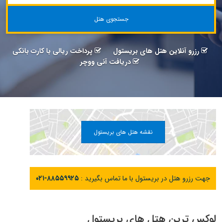
جستجوی هتل
رزرو آنلاین هتل های بریستول
پرداخت ریالی با کارت بانکی
دریافت آنی ووچر
نقشه هتل های بریستول
جهت رزرو هتل در بریستول با ما تماس بگیرید :
۰۲۱-۸۸۵۵۹۹۲۵
لوکس ترین هتل های بریستول