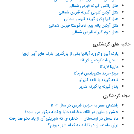
هتل راکس گیرنه قبرس شمالی
هتل آرکین کلونی گیرنه قبرس شمالی
هتل کایا پلازو گیرنه قبرس شمالی
هتل آرکین پالم بیچ فاماگوستا قبرس شمالی
هتل دوم گیرنه قبرس شمالی
جاذبه های گردشگری
پارک آبی واترورد آیاناپا یکی از بزرگترین پارک های آبی اروپا
ساحل فینیکودس لارناکا
مارینا لارناکا
مرکز خرید متروپلیس لارناکا
قلعه گیرنه یا قلعه کایرنیا
بندر گیرنه یا گیرنه هاربر
مجله گردشگری
راهنمای سفر به جزیره قبرس در سال ۱۴۰۲
جشن ولنتاین در نقاط مختلف دنیا چگونه برگزار می شود؟
ماه عسل در ارمنستان – خاطره‌ای که شیرینی آن از یاد نخواهد رفت
برای ماه عسل در تایلند به کدام شهر برویم؟