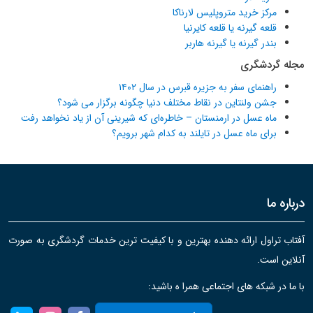
مرکز خرید متروپلیس لارناکا
قلعه گیرنه یا قلعه کایرنیا
بندر گیرنه یا گیرنه هاربر
مجله گردشگری
راهنمای سفر به جزیره قبرس در سال ۱۴۰۲
جشن ولنتاین در نقاط مختلف دنیا چگونه برگزار می شود؟
ماه عسل در ارمنستان – خاطره‌ای که شیرینی آن از یاد نخواهد رفت
برای ماه عسل در تایلند به کدام شهر برویم؟
درباره ما
آفتاب تراول ارائه دهنده بهترین و با کیفیت ترین خدمات گردشگری به صورت
آنلاین است.
با ما در شبکه های اجتماعی همرا ه باشید: