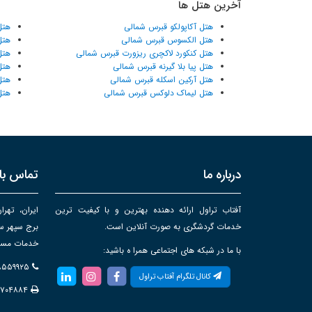
آخرین هتل ها
هتل آکاپولکو قبرس شمالی
هتل
هتل الکسوس قبرس شمالی
هتل
هتل کنکورد لاکچری ریزورت قبرس شمالی
هتل
هتل پیا بلا گیرنه قبرس شمالی
هتل
هتل آرکین اسکله قبرس شمالی
هتل
هتل لیماک دلوکس قبرس شمالی
هتل
درباره ما
تماس با 
آفتاب تراول ارائه دهنده بهترین و با کیفیت ترین
ایران، تهرا
خدمات گردشگری به صورت آنلاین است.
خدمات مساف
با ما در شبکه های اجتماعی همرا ه باشید:
۸۸۵۵۹۹۲۵
کانال تلگرام آفتاب تراول
۸۷۰۴۸۸۴