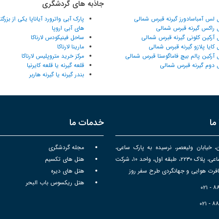
جاذبه های گردشگری
 لس آمباسادورز گیرنه قبرس شمالی
پارک آبی واترورد آیاناپا یکی از بزرگ
 راکس گیرنه قبرس شمالی
های آبی اروپا
 آرکین کلونی گیرنه قبرس شمالی
ساحل فینیکودس لارناکا
 کایا پلازو گیرنه قبرس شمالی
مارینا لارناکا
 آرکین پالم بیچ فاماگوستا قبرس شمالی
مرکز خرید متروپلیس لارناکا
 دوم گیرنه قبرس شمالی
قلعه گیرنه یا قلعه کایرنیا
بندر گیرنه یا گیرنه هاربر
ما
خدمات ما
ن، خیابان ولیعصر، نرسیده به پارک ساعی،
مجله گردشگری
برج سپهر ساعی، پلاک ۲۲۳۰، طبقه اول، واحد ۱۰، شرکت
هتل های تکسیم
رت هوایی و جهانگردی طرح سفر روز
هتل های دیره
هتل ریکسوس باب البحر
۰۲۱ - 
۰۲۱ - ۸