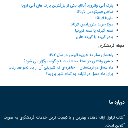
پارک آبی واترورد آیاناپا یکی از بزرگترین پارک های آبی اروپا
ساحل فینیکودس لارناکا
مارینا لارناکا
مرکز خرید متروپلیس لارناکا
قلعه گیرنه یا قلعه کایرنیا
بندر گیرنه یا گیرنه هاربر
مجله گردشگری
راهنمای سفر به جزیره قبرس در سال ۱۴۰۲
جشن ولنتاین در نقاط مختلف دنیا چگونه برگزار می شود؟
ماه عسل در ارمنستان – خاطره‌ای که شیرینی آن از یاد نخواهد رفت
برای ماه عسل در تایلند به کدام شهر برویم؟
درباره ما
آفتاب تراول ارائه دهنده بهترین و با کیفیت ترین خدمات گردشگری به صورت
آنلاین است.